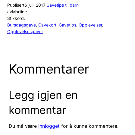
Publisert
6 juli, 2017
i
Gavetips til barn
av
Martine
Stikkord:
Bursdagsgave
, 
Gavekort
, 
Gavetips
, 
Opplevelser
, 
Opplevelsesgaver
Kommentarer
Legg igjen en
kommentar
Du må være
innlogget
for å kunne kommentere.