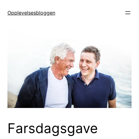
Hopp
til
Opplevelsesbloggen
innhold
Farsdagsgave