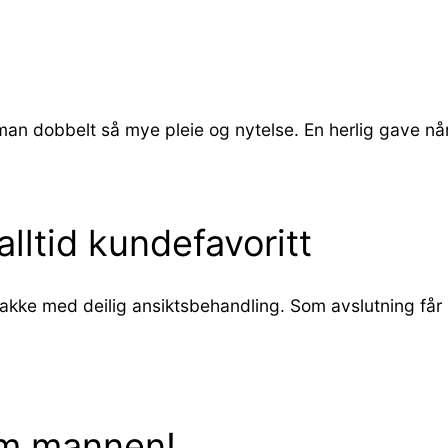
man dobbelt så mye pleie og nytelse. En herlig gave når 
lltid kundefavoritt
apakke med deilig ansiktsbehandling. Som avslutning få
lem mannen!