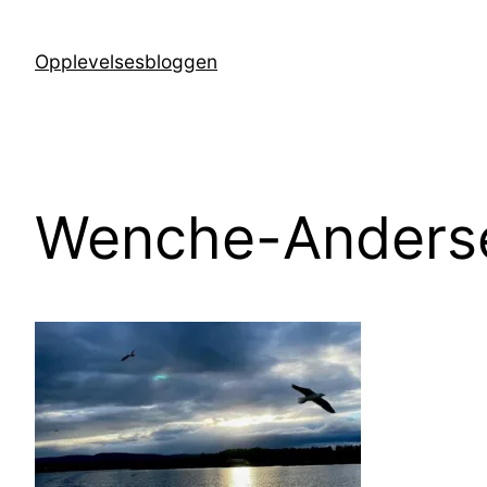
Hopp
til
Opplevelsesbloggen
innhold
Wenche-Anderse