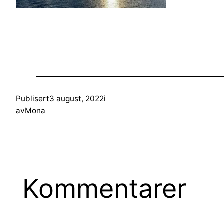
Publisert
3 august, 2022
i
av
Mona
Kommentarer