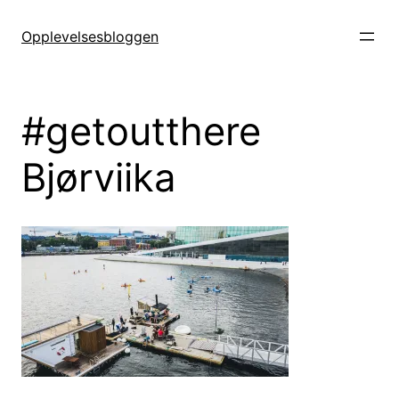
Hopp
til
Opplevelsesbloggen
innhold
#getoutthere
Bjørviika