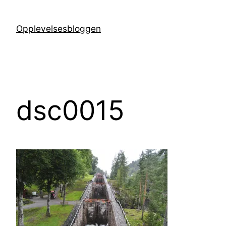
Hopp
til
Opplevelsesbloggen
innhold
dsc0015