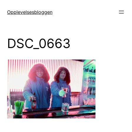
Hopp
til
Opplevelsesbloggen
innhold
DSC_0663