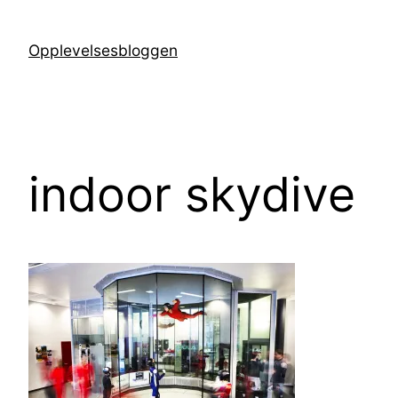
Hopp
til
Opplevelsesbloggen
innhold
indoor skydive