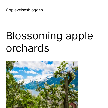
Hopp
til
Opplevelsesbloggen
innhold
Blossoming apple
orchards