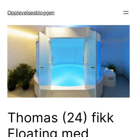
Hopp
til
Opplevelsesbloggen
innhold
Thomas (24) fikk
Floating med