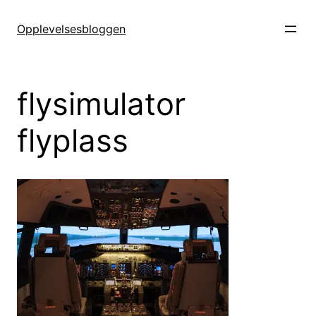
Hopp
til
Opplevelsesbloggen
innhold
flysimulator
flyplass