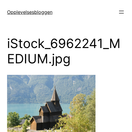
Hopp
til
Opplevelsesbloggen
innhold
iStock_6962241_M
EDIUM.jpg