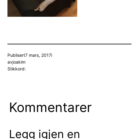
Publisert
7 mars, 2017
i
av
joakim
Stikkord:
Kommentarer
Legg igjen en