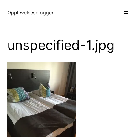
Hopp
til
Opplevelsesbloggen
innhold
unspecified-1.jpg