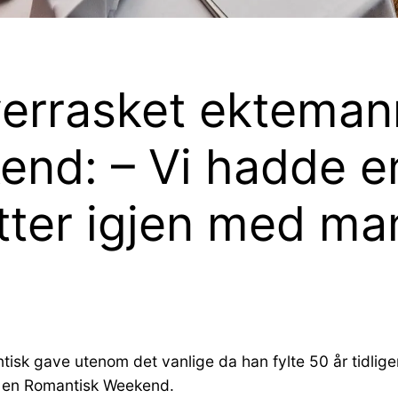
overrasket ektema
nd: – Vi hadde en
itter igjen med m
isk gave utenom det vanlige da han fylte 50 år tidlige
å en Romantisk Weekend.