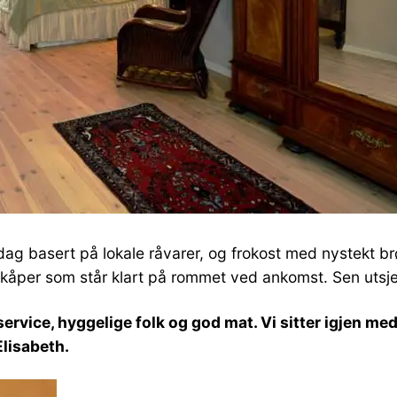
ddag basert på lokale råvarer, og frokost med nystekt b
ekåper som står klart på rommet ved ankomst. Sen utsje
service, hyggelige folk og god mat. Vi sitter igjen me
lisabeth.