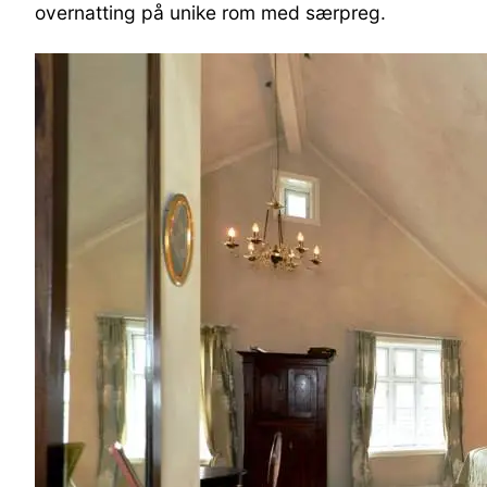
overnatting på unike rom med særpreg.