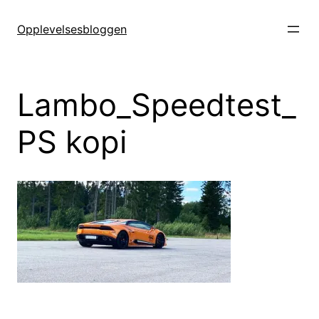
Hopp
til
Opplevelsesbloggen
innhold
Lambo_Speedtest_
PS kopi