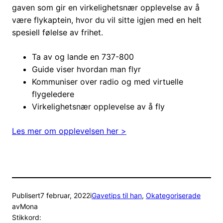
gaven som gir en virkelighetsnær opplevelse av å
være flykaptein, hvor du vil sitte igjen med en helt
spesiell følelse av frihet.
Ta av og lande en 737-800
Guide viser hvordan man flyr
Kommuniser over radio og med virtuelle
flygeledere
Virkelighetsnær opplevelse av å fly
Les mer om opplevelsen her >
Publisert
7 februar, 2022
i
Gavetips til han
, 
Okategoriserade
av
Mona
Stikkord: