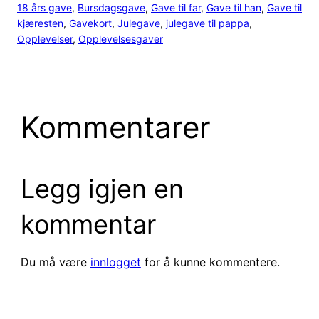
18 års gave
, 
Bursdagsgave
, 
Gave til far
, 
Gave til han
, 
Gave til
kjæresten
, 
Gavekort
, 
Julegave
, 
julegave til pappa
, 
Opplevelser
, 
Opplevelsesgaver
Kommentarer
Legg igjen en
kommentar
Du må være
innlogget
for å kunne kommentere.