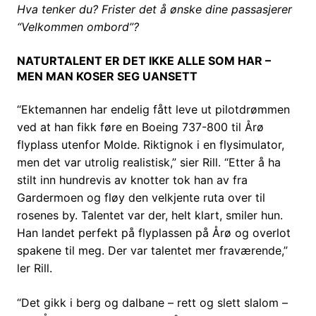
Hva tenker du? Frister det å ønske dine passasjerer
“Velkommen ombord”?
NATURTALENT ER DET IKKE ALLE SOM HAR –
MEN MAN KOSER SEG UANSETT
“Ektemannen har endelig fått leve ut pilotdrømmen
ved at han fikk føre en Boeing 737-800 til Årø
flyplass utenfor Molde. Riktignok i en flysimulator,
men det var utrolig realistisk,” sier Rill. “Etter å ha
stilt inn hundrevis av knotter tok han av fra
Gardermoen og fløy den velkjente ruta over til
rosenes by. Talentet var der, helt klart, smiler hun.
Han landet perfekt på flyplassen på Årø og overlot
spakene til meg. Der var talentet mer fraværende,”
ler Rill.
“Det gikk i berg og dalbane – rett og slett slalom –