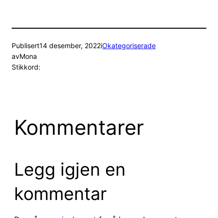
Publisert
14 desember, 2022
i
Okategoriserade
av
Mona
Stikkord:
Kommentarer
Legg igjen en
kommentar