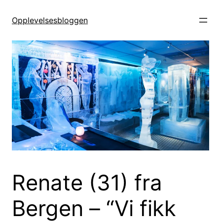
Hopp
til
Opplevelsesbloggen
innhold
Renate (31) fra
Bergen – “Vi fikk