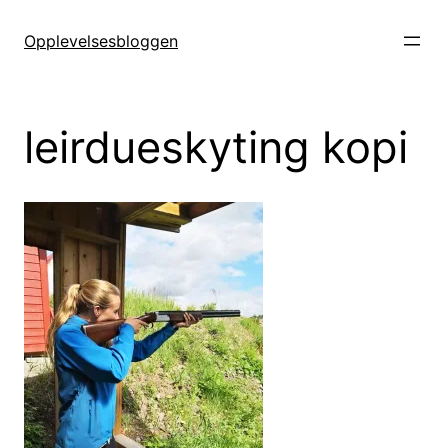
Hopp
til
Opplevelsesbloggen
innhold
leirdueskyting kopi