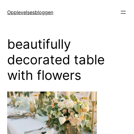
Hopp
til
Opplevelsesbloggen
innhold
beautifully
decorated table
with flowers