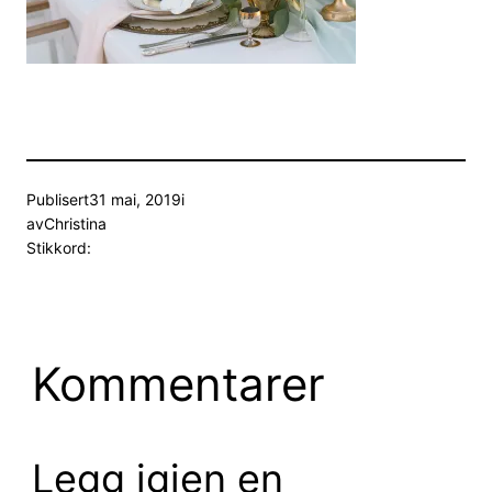
Publisert
31 mai, 2019
i
av
Christina
Stikkord:
Kommentarer
Legg igjen en