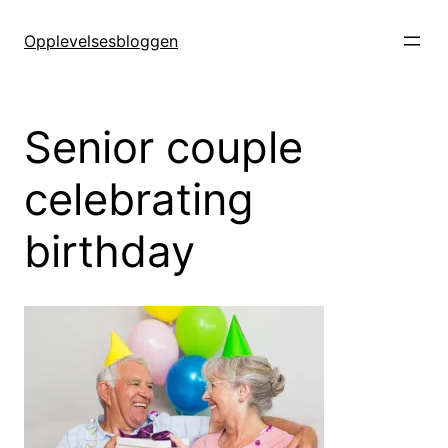
Hopp
til
Opplevelsesbloggen
innhold
Senior couple
celebrating
birthday