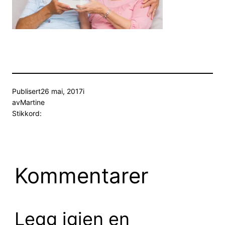
Publisert
26 mai, 2017
i
av
Martine
Stikkord:
Kommentarer
Legg igjen en