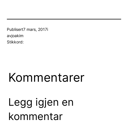
Publisert
7 mars, 2017
i
av
joakim
Stikkord:
Kommentarer
Legg igjen en
kommentar