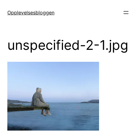
Hopp
til
Opplevelsesbloggen
innhold
unspecified-2-1.jpg