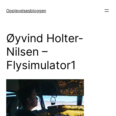
Hopp
til
Opplevelsesbloggen
innhold
Øyvind Holter-
Nilsen –
Flysimulator1