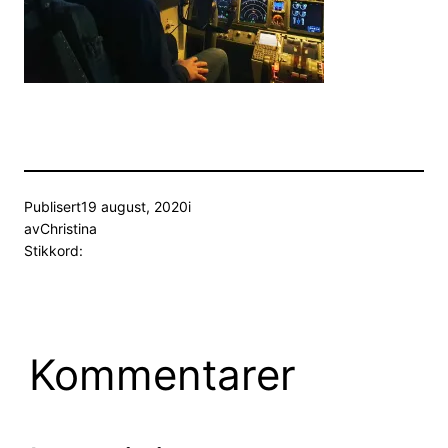
Publisert
19 august, 2020
i
av
Christina
Stikkord:
Kommentarer