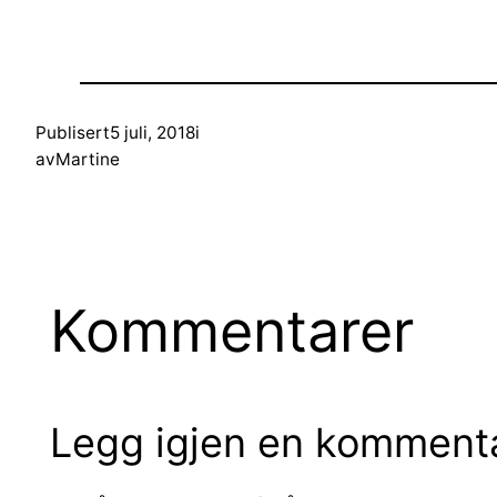
Publisert
5 juli, 2018
i
av
Martine
Kommentarer
Legg igjen en komment