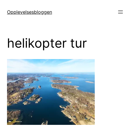
Hopp
til
Opplevelsesbloggen
innhold
helikopter tur