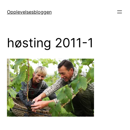
Hopp
til
Opplevelsesbloggen
innhold
høsting 2011-1