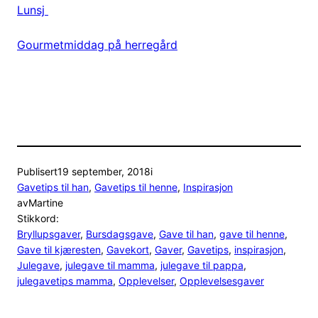
Lunsj
Gourmetmiddag på herregård
Publisert
19 september, 2018
i
Gavetips til han
, 
Gavetips til henne
, 
Inspirasjon
av
Martine
Stikkord:
Bryllupsgaver
, 
Bursdagsgave
, 
Gave til han
, 
gave til henne
, 
Gave til kjæresten
, 
Gavekort
, 
Gaver
, 
Gavetips
, 
inspirasjon
, 
Julegave
, 
julegave til mamma
, 
julegave til pappa
, 
julegavetips mamma
, 
Opplevelser
, 
Opplevelsesgaver