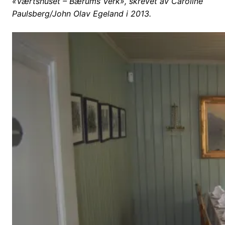
«Værtshuset – Bærums Verk», skrevet av Caroline
Paulsberg/John Olav Egeland i 2013.