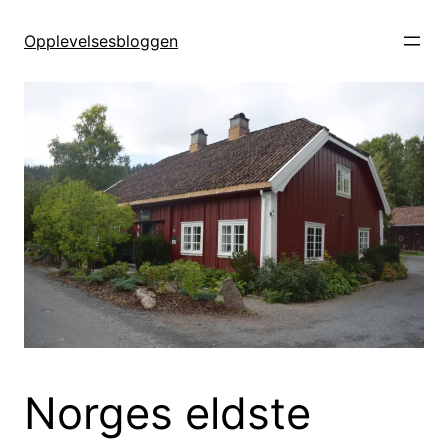
Hopp
til
Opplevelsesbloggen
innhold
Norges eldste