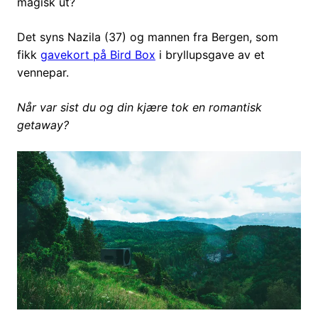
magisk ut?
Det syns Nazila (37) og mannen fra Bergen, som
fikk
gavekort på Bird Box
i bryllupsgave av et
vennepar.
Når var sist du og din kjære tok en romantisk
getaway?