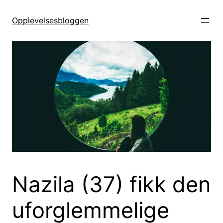
Hopp
til
Opplevelsesbloggen
innhold
Nazila (37) fikk den
uforglemmelige