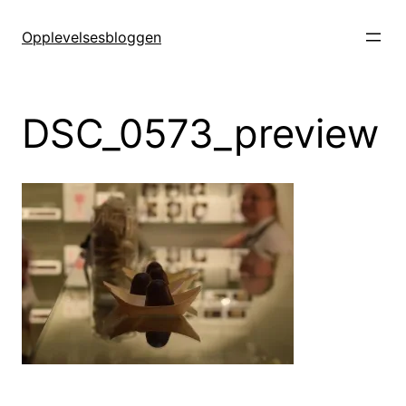
Hopp
til
Opplevelsesbloggen
innhold
DSC_0573_preview