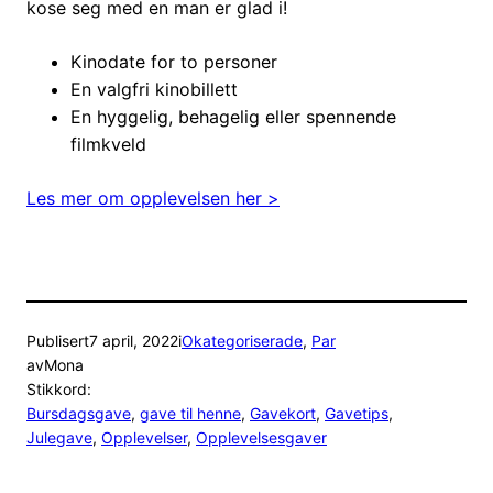
kose seg med en man er glad i!
Kinodate for to personer
En valgfri kinobillett
En hyggelig, behagelig eller spennende
filmkveld
Les mer om opplevelsen her >
Publisert
7 april, 2022
i
Okategoriserade
, 
Par
av
Mona
Stikkord:
Bursdagsgave
, 
gave til henne
, 
Gavekort
, 
Gavetips
, 
Julegave
, 
Opplevelser
, 
Opplevelsesgaver