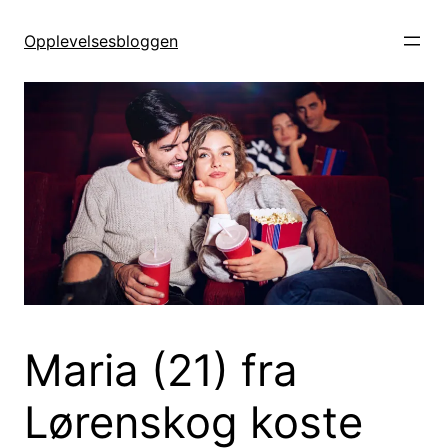
Hopp
til
Opplevelsesbloggen
innhold
Maria (21) fra
Lørenskog koste