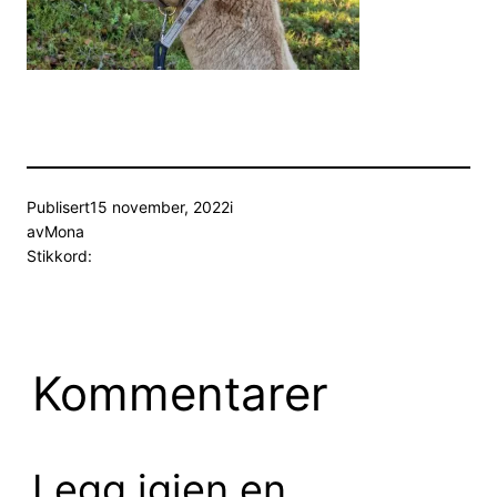
Publisert
15 november, 2022
i
av
Mona
Stikkord:
Kommentarer
Legg igjen en