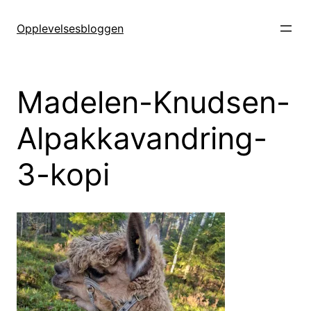
Hopp
til
Opplevelsesbloggen
innhold
Madelen-Knudsen-
Alpakkavandring-
3-kopi