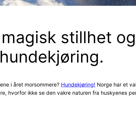
n magisk stillhet o
hundekjøring.
agene i året morsommere?
Hundekjøring!
Norge har et va
e, hvorfor ikke se den vakre naturen fra huskyenes per