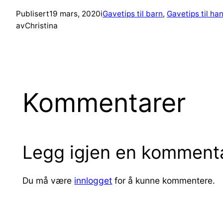
Publisert
19 mars, 2020
i
Gavetips til barn
, 
Gavetips til ha
av
Christina
Kommentarer
Legg igjen en komment
Du må være
innlogget
for å kunne kommentere.