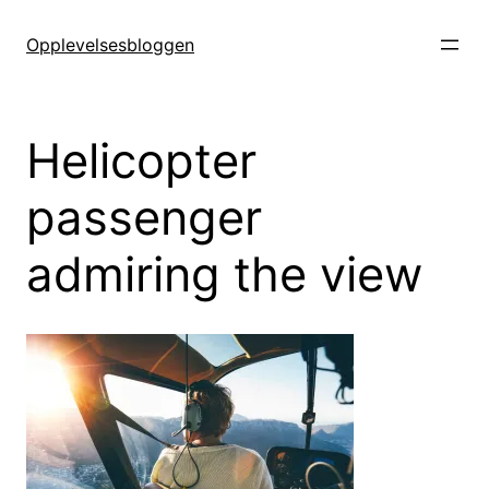
Hopp
til
Opplevelsesbloggen
innhold
Helicopter
passenger
admiring the view