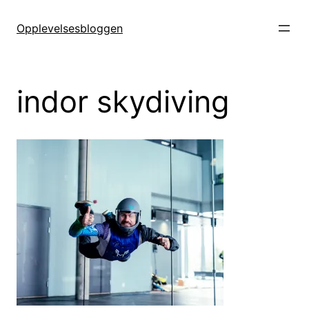
Hopp
til
Opplevelsesbloggen
innhold
indor skydiving