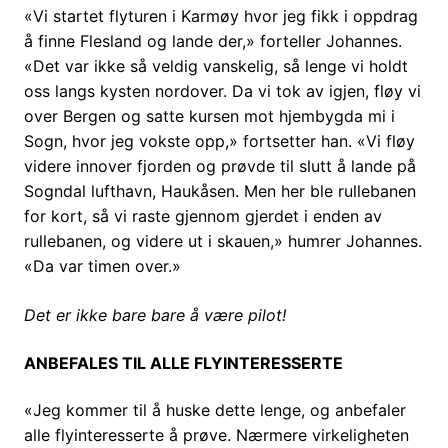
«Vi startet flyturen i Karmøy hvor jeg fikk i oppdrag
å finne Flesland og lande der,» forteller Johannes.
«Det var ikke så veldig vanskelig, så lenge vi holdt
oss langs kysten nordover. Da vi tok av igjen, fløy vi
over Bergen og satte kursen mot hjembygda mi i
Sogn, hvor jeg vokste opp,» fortsetter han. «Vi fløy
videre innover fjorden og prøvde til slutt å lande på
Sogndal lufthavn, Haukåsen. Men her ble rullebanen
for kort, så vi raste gjennom gjerdet i enden av
rullebanen, og videre ut i skauen,» humrer Johannes.
«Da var timen over.»
Det er ikke bare bare å være pilot!
ANBEFALES TIL ALLE FLYINTERESSERTE
«Jeg kommer til å huske dette lenge, og anbefaler
alle flyinteresserte å prøve. Nærmere virkeligheten