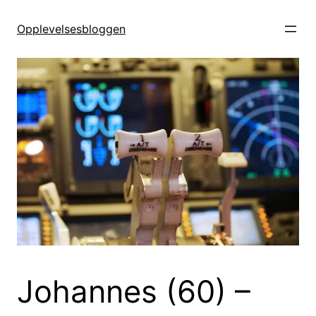
Hopp
til
Opplevelsesbloggen
innhold
Johannes (60) –