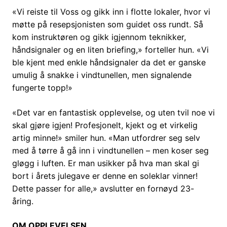
«Vi reiste til Voss og gikk inn i flotte lokaler, hvor vi
møtte på resepsjonisten som guidet oss rundt. Så
kom instruktøren og gikk igjennom teknikker,
håndsignaler og en liten briefing,» forteller hun. «Vi
ble kjent med enkle håndsignaler da det er ganske
umulig å snakke i vindtunellen, men signalende
fungerte topp!»
«Det var en fantastisk opplevelse, og uten tvil noe vi
skal gjøre igjen! Profesjonelt, kjekt og et virkelig
artig minne!» smiler hun. «Man utfordrer seg selv
med å tørre å gå inn i vindtunellen – men koser seg
gløgg i luften. Er man usikker på hva man skal gi
bort i årets julegave er denne en soleklar vinner!
Dette passer for alle,» avslutter en fornøyd 23-
åring.
OM OPPLEVELSEN