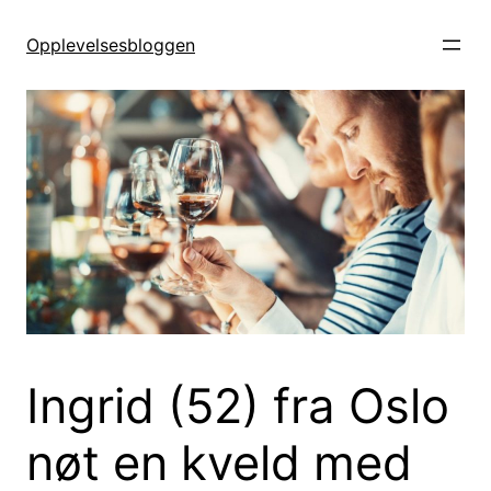
Hopp
til
Opplevelsesbloggen
innhold
Ingrid (52) fra Oslo
nøt en kveld med