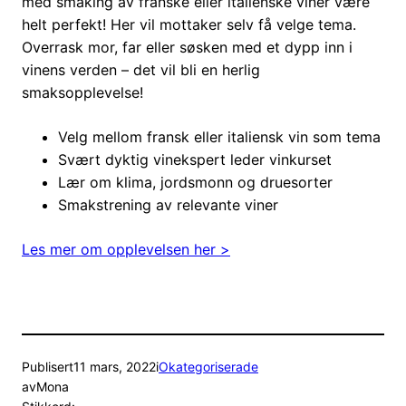
med smaking av franske eller italienske viner være
helt perfekt! Her vil mottaker selv få velge tema.
Overrask mor, far eller søsken med et dypp inn i
vinens verden – det vil bli en herlig
smaksopplevelse!
Velg mellom fransk eller italiensk vin som tema
Svært dyktig vinekspert leder vinkurset
Lær om klima, jordsmonn og druesorter
Smakstrening av relevante viner
Les mer om opplevelsen her >
Publisert
11 mars, 2022
i
Okategoriserade
av
Mona