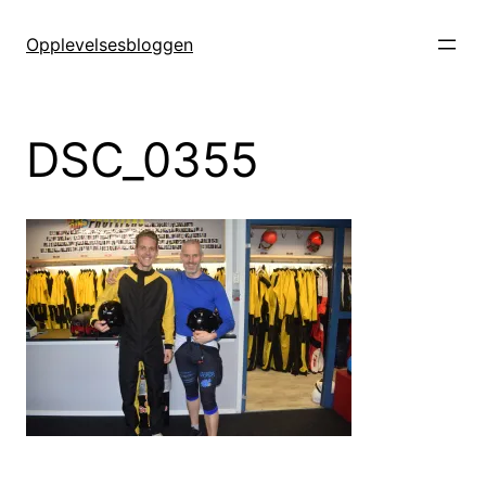
Hopp
til
Opplevelsesbloggen
innhold
DSC_0355