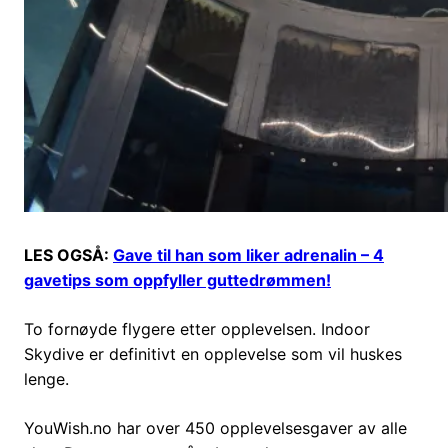
LES OGSÅ:
Gave til han som liker adrenalin – 4
gavetips som oppfyller guttedrømmen!
To fornøyde flygere etter opplevelsen. Indoor
Skydive er definitivt en opplevelse som vil huskes
lenge.
YouWish.no har over 450 opplevelsesgaver av alle