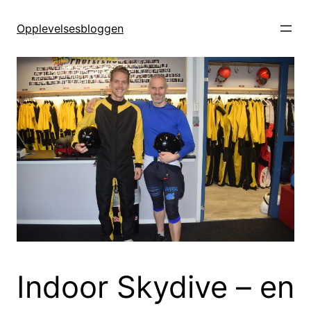
Hopp
til
Opplevelsesbloggen
innhold
Indoor Skydive – en