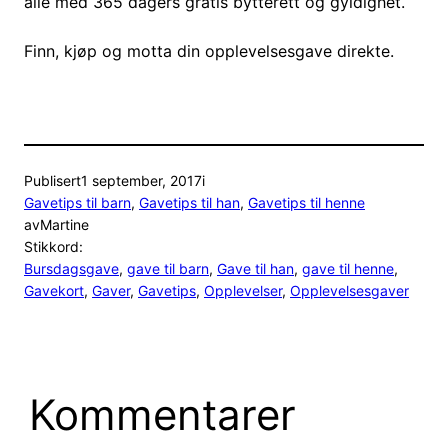
alle med 365 dagers gratis bytterett og gyldighet.
Finn, kjøp og motta din opplevelsesgave direkte.
Publisert
1 september, 2017
i
Gavetips til barn
, 
Gavetips til han
, 
Gavetips til henne
av
Martine
Stikkord:
Bursdagsgave
, 
gave til barn
, 
Gave til han
, 
gave til henne
, 
Gavekort
, 
Gaver
, 
Gavetips
, 
Opplevelser
, 
Opplevelsesgaver
Kommentarer