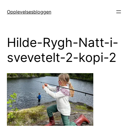
Hopp
til
Opplevelsesbloggen
innhold
Hilde-Rygh-Natt-i-
svevetelt-2-kopi-2