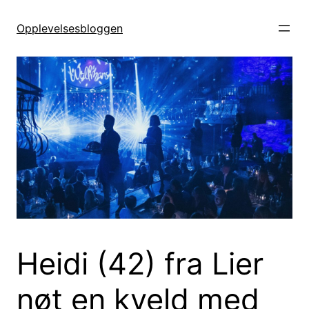
Hopp
til
Opplevelsesbloggen
innhold
Heidi (42) fra Lier
nøt en kveld med