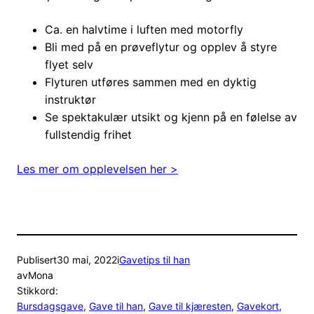
Ca. en halvtime i luften med motorfly
Bli med på en prøveflytur og opplev å styre
flyet selv
Flyturen utføres sammen med en dyktig
instruktør
Se spektakulær utsikt og kjenn på en følelse av
fullstendig frihet
Les mer om opplevelsen her >
Publisert
30 mai, 2022
i
Gavetips til han
av
Mona
Stikkord:
Bursdagsgave
, 
Gave til han
, 
Gave til kjæresten
, 
Gavekort
, 