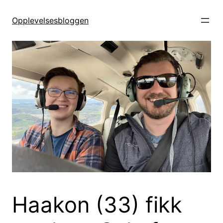
Hopp
til
Opplevelsesbloggen
innhold
Haakon (33) fikk