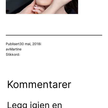
Publisert
30 mai, 2018
i
av
Martine
Stikkord:
Kommentarer
Legg igjen en