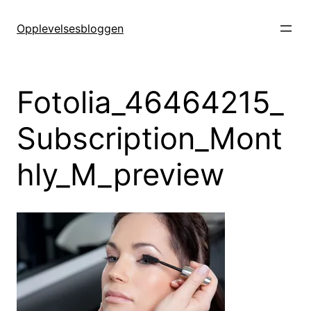
Hopp
til
Opplevelsesbloggen
innhold
Fotolia_46464215_
Subscription_Mont
hly_M_preview