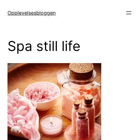
Hopp
til
Opplevelsesbloggen
innhold
Spa still life