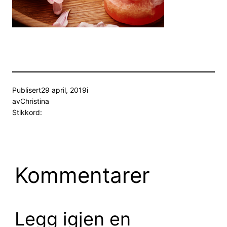
Publisert
29 april, 2019
i
av
Christina
Stikkord:
Kommentarer
Legg igjen en