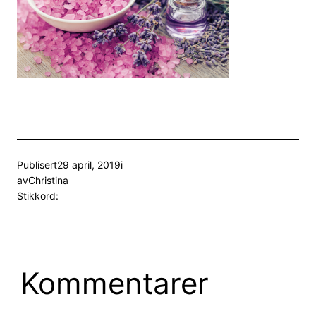
Publisert
29 april, 2019
i
av
Christina
Stikkord:
Kommentarer