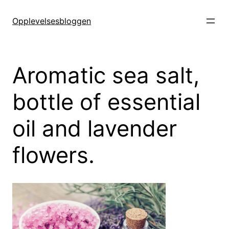
Hopp
til
Opplevelsesbloggen
innhold
Aromatic sea salt,
bottle of essential
oil and lavender
flowers.