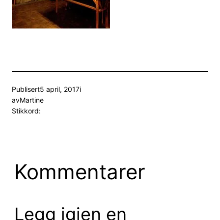
Publisert
5 april, 2017
i
av
Martine
Stikkord:
Kommentarer
Legg igjen en