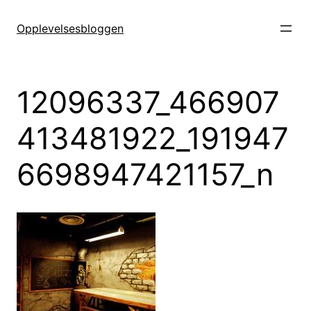
Hopp
til
Opplevelsesbloggen
innhold
12096337_466907
413481922_191947
6698947421157_n