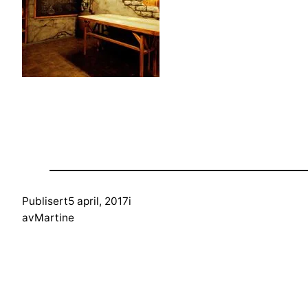
Publisert
5 april, 2017
i
av
Martine