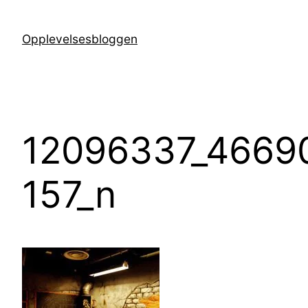
Hopp
til
Opplevelsesbloggen
innhold
12096337_4669
157_n