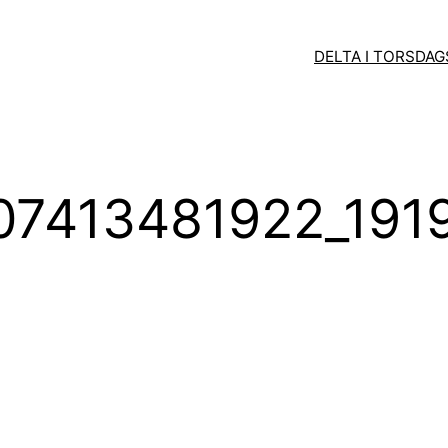
DELTA I TORSDA
07413481922_191