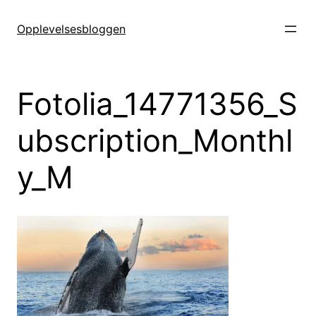
Hopp
til
Opplevelsesbloggen
innhold
Fotolia_14771356_S
ubscription_Monthl
y_M