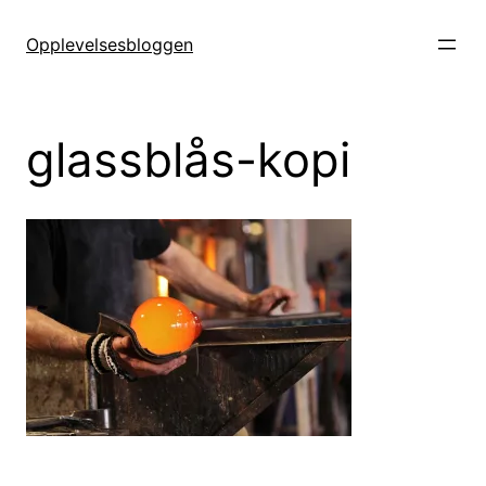
Hopp
til
Opplevelsesbloggen
innhold
glassblås-kopi