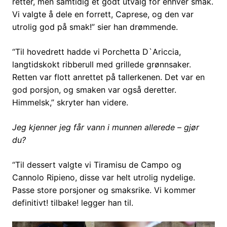
retter, men samtidig et godt utvalg for enhver smak.
Vi valgte å dele en forrett, Caprese, og den var
utrolig god på smak!” sier han drømmende.
“Til hovedrett hadde vi Porchetta D`Ariccia,
langtidskokt ribberull med grillede grønnsaker.
Retten var flott anrettet på tallerkenen. Det var en
god porsjon, og smaken var også deretter.
Himmelsk,” skryter han videre.
Jeg kjenner jeg får vann i munnen allerede – gjør
du?
“Til dessert valgte vi Tiramisu de Campo og
Cannolo Ripieno, disse var helt utrolig nydelige.
Passe store porsjoner og smaksrike. Vi kommer
definitivt! tilbake! legger han til.