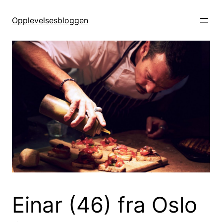
Hopp
til
Opplevelsesbloggen
innhold
Einar (46) fra Oslo