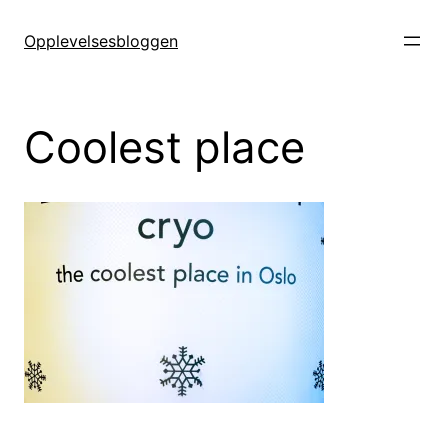
Hopp
til
Opplevelsesbloggen
innhold
Coolest place